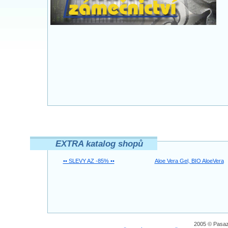
EXTRA katalog shopů
•• SLEVY AZ -85% ••
Aloe Vera Gel, BIO AloeVera
2005 © Pasaz